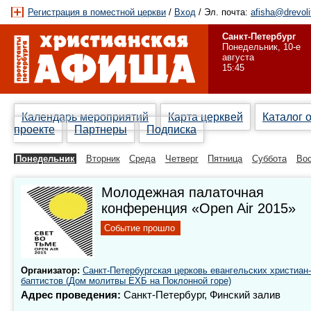
Регистрация в поместной церкви
/
Вход
/ Эл. почта:
afisha@drevoli
Санкт-Петербург
Понедельник, 10-е
августа
15:45
Календарь мероприятий
Карта церквей
Каталог 
проекте
Партнеры
Подписка
Понедельник
Вторник
Среда
Четверг
Пятница
Суббота
Вос
Молодежная палаточная
конференция «Open Air 2015»
Событие прошло
Организатор:
Санкт-Петербургская церковь евангельских христиан-
баптистов (Дом молитвы ЕХБ на Поклонной горе)
Адрес проведения:
Санкт-Петербург, Финский залив