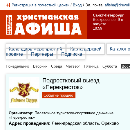
Регистрация в поместной церкви
/
Вход
/ Эл. почта:
afisha@drevoli
Санкт-Петербург
Воскресенье, 9-е
августа
18:59
Календарь мероприятий
Карта церквей
Каталог 
проекте
Партнеры
Подписка
Понедельник
Вторник
Среда
Четверг
Пятница
Суббота
Вос
Подростковый выезд
«Перекресток»
Событие прошло
Организатор:
Палаточное туристско-спортивное движение
«Перекресток»
Адрес проведения:
Ленинградская область, Орехово