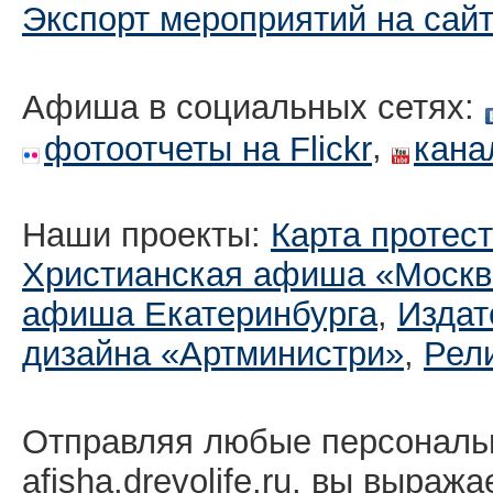
Экспорт мероприятий на сай
Афиша в социальных сетях:
,
фотоотчеты на Flickr
кана
Наши проекты:
Карта протес
Христианская афиша «Москв
афиша Екатеринбургa
,
Издат
дизайна «Артминистри»
,
Рел
Отправляя любые персональ
afisha.drevolife.ru, вы выраж