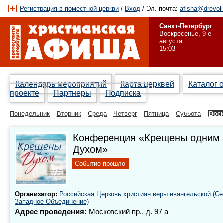
Регистрация в поместной церкви
/
Вход
/ Эл. почта:
afisha@drevoli
Санкт-Петербург
Воскресенье, 9-е
августа
15:03
Календарь мероприятий
Карта церквей
Каталог 
проекте
Партнеры
Подписка
Понедельник
Вторник
Среда
Четверг
Пятница
Суббота
Вос
Конференция «Крещены одним
Духом»
Событие прошло
Организатор:
Российская Церковь христиан веры евангельской (Се
Западное Объединение)
Адрес проведения:
Московский пр., д. 97 а