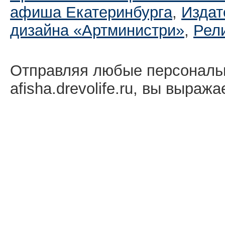
афиша Екатеринбургa
,
Издат
дизайна «Артминистри»
,
Рел
Отправляя любые персональ
afisha.drevolife.ru, вы выраж