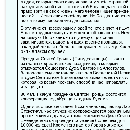
людей, которые свою силу черпают у злой, страшной,
разрушительной силы, противной Богу, он дает этой 
право войти в свою жизнь. Чего человек ищет прежде
всего? — Исцеления своей души. Но Бог дает челове
все, что ему необходимо для спасения.
В отличие от неверующих людей те, кто знают и ищут
Бога, в трудные минуты в молитве обращаются к Нем
напрямую. Но бывает, что и у верующих силы
заканчиваются, радость и вдохновение пропадают,
а каждый день все больше погружается в суету. Как 
быть в таком случае?
Праздник Святой Троицы (Пятидесятницы) — один
из главных христианских праздников, в который
отмечается Сошествие Духа Святого на Апостолов,
благодаря чему состоялось начало Вселенской Церкв
В Духе Святом нам Богом дана огромная власть и сил
которая, ко всему прочему, способна нас направлять
и защищать!
30 мая, в канун праздника Святой Троицы состоится
конференция под «Крещены одним Духом».
Одним из спикеров станет Божий человек, пастор Лэр
Стокстилл, чье служение сопровождается различным
пророческими дарами, а также излиянием Духа Святог
Еженедельно он проводит служение более чем для
10 000 человек! Кроме того пастор Лэрри является
автором нескольких книг, которые стали благословен