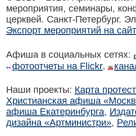
мероприятия, семинары, кон
церквей. Санкт-Петербург. Эл
Экспорт мероприятий на сай
Афиша в социальных сетях:
,
фотоотчеты на Flickr
кана
Наши проекты:
Карта протес
Христианская афиша «Москв
афиша Екатеринбургa
,
Издат
дизайна «Артминистри»
,
Рел