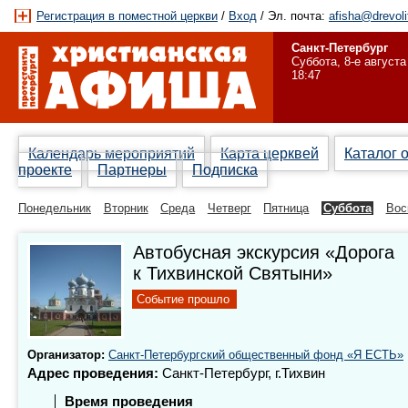
Регистрация в поместной церкви
/
Вход
/ Эл. почта:
afisha@drevoli
Санкт-Петербург
Суббота, 8-е августа
18:47
Календарь мероприятий
Карта церквей
Каталог 
проекте
Партнеры
Подписка
Понедельник
Вторник
Среда
Четверг
Пятница
Суббота
Вос
Автобусная экскурсия «Дорога
к Тихвинской Святыни»
Событие прошло
Организатор:
Санкт-Петербургский общественный фонд «Я ЕСТЬ»
Адрес проведения:
Санкт-Петербург, г.Тихвин
Время проведения