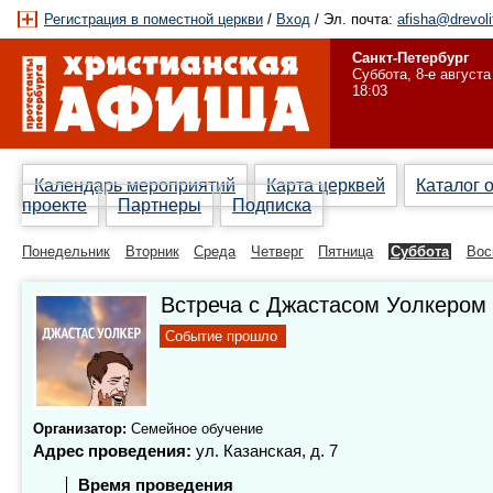
Регистрация в поместной церкви
/
Вход
/ Эл. почта:
afisha@drevoli
Санкт-Петербург
Суббота, 8-е августа
18:03
Календарь мероприятий
Карта церквей
Каталог 
проекте
Партнеры
Подписка
Понедельник
Вторник
Среда
Четверг
Пятница
Суббота
Вос
Встреча с Джастасом Уолкером
Событие прошло
Организатор:
Семейное обучение
Адрес проведения:
ул. Казанская, д. 7
Время проведения