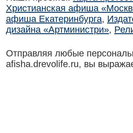
Христианская афиша «Москв
афиша Екатеринбургa
,
Издат
дизайна «Артминистри»
,
Рел
Отправляя любые персональ
afisha.drevolife.ru, вы выраж