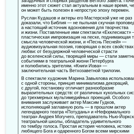
загадочных и спорных разделов Ветхого Завета. Поч
именно этот сюжет стал актуальным в наше время, ч
он может быть полезен в непростую эпоху перемен.
Руслан Кудашов и актеры его Мастерской уже не раз
доказали, что Библия — не пыльная скучная пропове
а настоящий источник вдохновения для творчества
и жизни. Поставленные ими спектакли «Екклесиаст»
пластическая импровизация на песке, поднимающая 
смысла человеческой жизни, и «Песнь Песней» —
аудиовизуальная поэзия, говорящая о всех свойствах
любви: от безудержной человеческой страсти
до вселенской силы, творящей миры — стали замет
событиями в театральной жизни Петербурга
и полюбились зрителям. «Книги Иова» —
заключительная часть Ветхозаветной трилогии.
В спектакле художник Марина Завьялова использова
с одной стороны, принцип минимализма декораций,
с другой, постановку отличает разнообразие
выразительных средств: от различных кукольных си
до трехмерных мультимедийных проекций. Особого
внимания заслуживает актер Максим Гудков,
исполняющий заглавную роль — в прошлом актер
легендарного театра «Потудань» и «Неформального
театра» Андрея Могучего, преподаватель Нью-Йоркс
театральной школы, обладатель удивительного
по тембру голоса. Простая история человека, истово
любящего Бога и одаренного Богом всеми мирскими