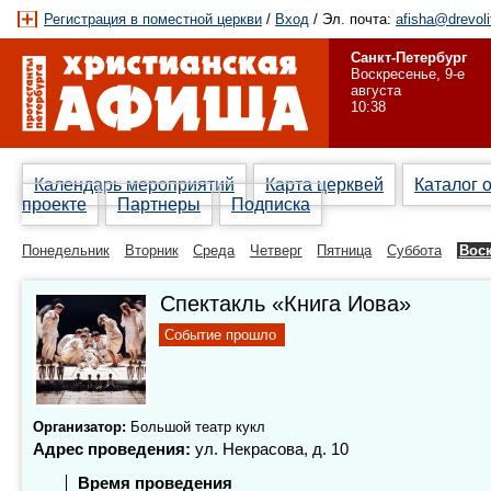
Регистрация в поместной церкви
/
Вход
/ Эл. почта:
afisha@drevoli
Санкт-Петербург
Воскресенье, 9-е
августа
10:38
Календарь мероприятий
Карта церквей
Каталог 
проекте
Партнеры
Подписка
Понедельник
Вторник
Среда
Четверг
Пятница
Суббота
Вос
Спектакль «Книга Иова»
Событие прошло
Организатор:
Большой театр кукл
Адрес проведения:
ул. Некрасова, д. 10
Время проведения