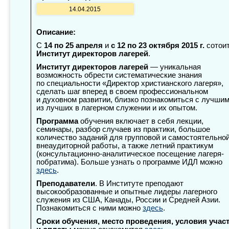
14.04.2015
Описание:
С
14 по 25 апреля
и
с 12 по 23 октября 2015 г.
сотои
Институт директоров лагерей
.
Институт директоров лагерей
— уникальная
возможность обрести систематические знания
по специальности «Директор христианского лагеря»,
сделать шаг вперед в своем профессиональном
и духовном развитии, близко познакомиться с лучши
из лучших в лагерном служении и их опытом.
Программа
обучения включает в себя лекции,
семинары, разбор случаев из практики, большое
количество заданий для групповой и самостоятельно
внеаудиторной работы, а также летний практикум
(консультационно-аналитическое посещение лагеря-
побратима). Больше узнать о программе ИДЛ можно
здесь
.
Преподаватели
. В Институте преподают
высокообразованные и опытные лидеры лагерного
служения из США, Канады, России и Средней Азии.
Познакомиться с ними можно
здесь
.
Сроки обучения, место проведения, условия учас