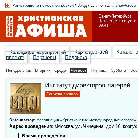
Регистрация в поместной церкви
/
Вход
/ Эл. почта:
afisha@drevoli
Санкт-Петербург
Четверг, 6-е августа
09:41
Календарь мероприятий
Карта церквей
Каталог 
проекте
Партнеры
Подписка
Понедельник
Вторник
Среда
Четверг
Пятница
Суббота
Вос
Институт директоров лагерей
Событие прошло
Организатор:
Ассоциация «Христианские международные лагеря»
Адрес проведения:
г.Москва, ул. Чичерина, дом 10, корпус
Время проведения