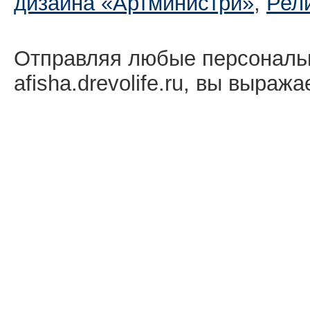
дизайна «Артминистри»
,
Рел
Отправляя любые персональ
afisha.drevolife.ru, вы выраж