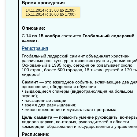
Время проведения
14.11.2014 (с 15:00 до 21:00)
15.11.2014 (с 10:00 до 17:00)
Описание:
С
14 по 15 ноября
состоится
Глобальный лидерский
саммит
.
Регистрация
Глобальный лидерский саммит объединяет христиан
различных рас, культур, этнических групп и деноминаций
Основанный в 1995 году, сегодня он охватывает около
100 стран, более 600 городов, 18 тысяч церквей и 170 т
лидеров!
Саммит
— это ежегодное событие, включающее два дн
вдохновения, ободрения и обучения:
• выдающиеся спикеры (видеотрансляция на большом
экране);
• насыщенные лекции;
• время для размышления;
• живое поклонение и музыкальная программа.
Цель саммита
— повысить умение руководить, во-перв
лидеров церкви, во-вторых, руководителей в области
коммерции, образования и государственного управлени
Расписание: