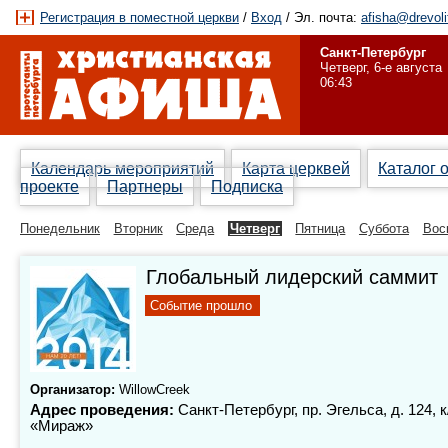
Регистрация в поместной церкви
/
Вход
/ Эл. почта:
afisha@drevoli
Санкт-Петербург
Четверг, 6-е августа
06:43
Календарь мероприятий
Карта церквей
Каталог 
проекте
Партнеры
Подписка
Понедельник
Вторник
Среда
Четверг
Пятница
Суббота
Вос
Глобальный лидерский саммит
Событие прошло
Организатор:
WillowCreek
Адрес проведения:
Санкт-Петербург, пр. Эгельса, д. 124, к
«Мираж»