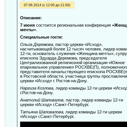
07.06.2014 (с 12:00 до 21:00)
Описание:
7 июня
состоится региональная конференция
«Женщ
мечты»
.
Специальные гости:
Ольга Деремова
, пастор церкви «Исход»,
насчитывающей более 12 тысяч человек, лидер кома
12-ти, основатель служения «Женщина мечты», супру
епископа Эдуарда Деремова, председателя
Централизованной религиозной организации «Южное
епархиальное управление» РОСХВЕ(П), полномочног
представителя начальствующего епископа РОСХВЕ(п
в Ростовской области, участница группы прославлен
церкви «Исход» г. Ростов-на-Дону.
Наргиза Козлова,
лидер команды 12-ти церкви «Исхо
г.Ростов-на-Дону.
Анатолий Шаповалов,
пастор, лидер команды 12-ти
церкви «Исход» г.Санкт-Петербург.
Татьяна Шаповалова,
лидер команды 12-ти церкви
«Исход» г.Санкт-Петербург.