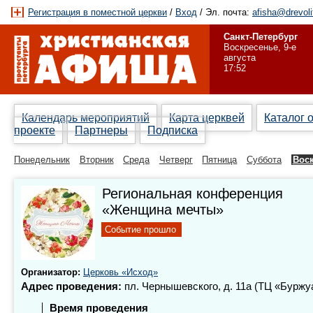
Регистрация в поместной церкви
/
Вход
/ Эл. почта:
afisha@drevoli
Санкт-Петербург
Воскресенье, 9-е
августа
17:52
Календарь мероприятий
Карта церквей
Каталог 
проекте
Партнеры
Подписка
Понедельник
Вторник
Среда
Четверг
Пятница
Суббота
Вос
Региональная конференция
«Женщина мечты»
Событие прошло
Организатор:
Церковь «Исход»
Адрес проведения:
пл. Чернышевского, д. 11а (ТЦ «Буржу
Время проведения