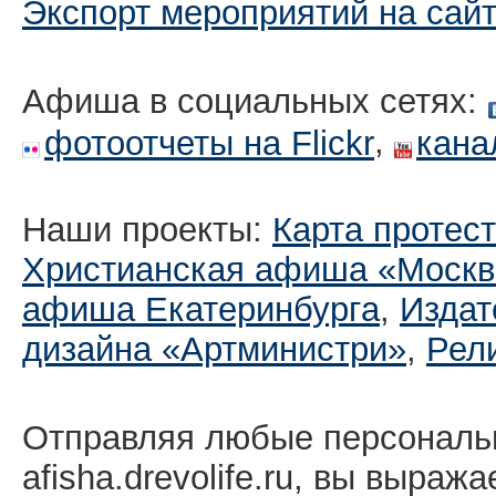
Экспорт мероприятий на сай
Афиша в социальных сетях:
,
фотоотчеты на Flickr
кана
Наши проекты:
Карта протес
Христианская афиша «Москв
афиша Екатеринбургa
,
Издат
дизайна «Артминистри»
,
Рел
Отправляя любые персональ
afisha.drevolife.ru, вы выраж