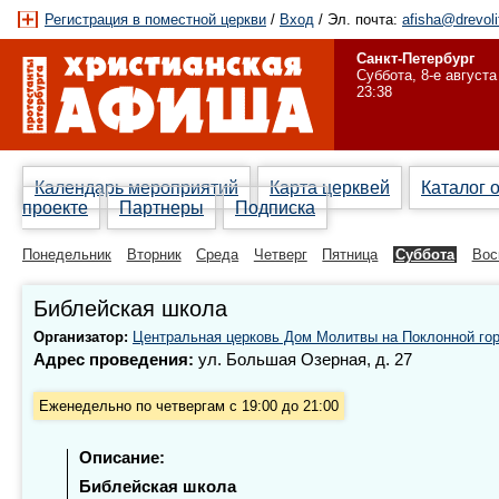
Регистрация в поместной церкви
/
Вход
/ Эл. почта:
afisha@drevoli
Санкт-Петербург
Суббота, 8-е августа
23:38
Календарь мероприятий
Карта церквей
Каталог 
проекте
Партнеры
Подписка
Понедельник
Вторник
Среда
Четверг
Пятница
Суббота
Вос
Библейская школа
Организатор:
Центральная церковь Дом Молитвы на Поклонной го
Адрес проведения:
ул. Большая Озерная, д. 27
Еженедельно по четвергам с 19:00 до 21:00
Описание:
Библейская школа