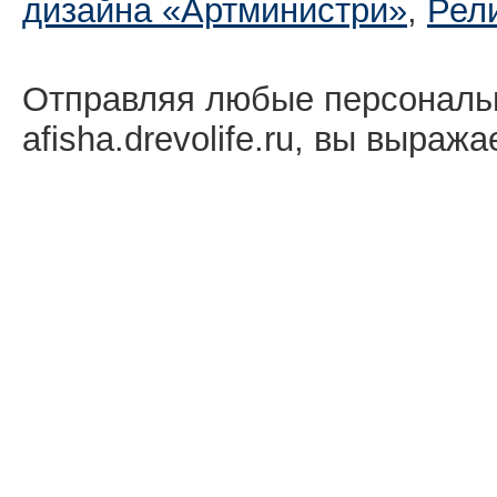
дизайна «Артминистри»
,
Рел
Отправляя любые персональ
afisha.drevolife.ru, вы выраж