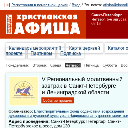
Регистрация в поместной церкви
/
Вход
/ Эл. почта:
afisha@drevoli
Санкт-Петербург
Четверг, 6-е августа
08:18
Календарь мероприятий
Карта церквей
Каталог 
проекте
Партнеры
Подписка
Понедельник
Вторник
Среда
Четверг
Пятница
Суббота
Вос
V Региональный молитвенный
завтрак в Санкт-Петербурге
и Ленинградской области
Событие прошло
Организатор:
Благотворительный фонд содействия возрождения
духовности и духовной культуры «Национальная утренняя молитва
Адрес проведения:
Санкт-Петербург, Петергоф, Санкт-
Петербургское шоссе, дом 130