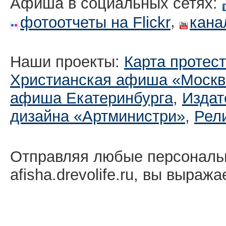
Афиша в социальных сетях:
,
фотоотчеты на Flickr
кана
Наши проекты:
Карта протес
Христианская афиша «Москв
афиша Екатеринбургa
,
Издат
дизайна «Артминистри»
,
Рел
Отправляя любые персональ
afisha.drevolife.ru, вы выраж