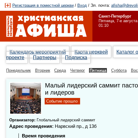
Регистрация в поместной церкви
/
Вход
/ Эл. почта:
afisha@drevoli
Санкт-Петербург
Пятница, 7-е августа
01:10
Календарь мероприятий
Карта церквей
Каталог 
проекте
Партнеры
Подписка
Понедельник
Вторник
Среда
Четверг
Пятница
Суббота
Вос
Малый лидерский саммит паст
и лидеров
Событие прошло
Организатор:
Глобальный лидерский саммит
Адрес проведения:
Нарвский пр., д 13б
Время проведения