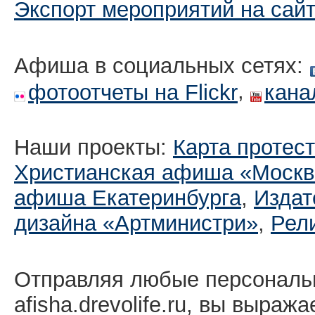
Экспорт мероприятий на сай
Афиша в социальных сетях:
,
фотоотчеты на Flickr
кана
Наши проекты:
Карта протес
Христианская афиша «Москв
афиша Екатеринбургa
,
Издат
дизайна «Артминистри»
,
Рел
Отправляя любые персональ
afisha.drevolife.ru, вы выраж