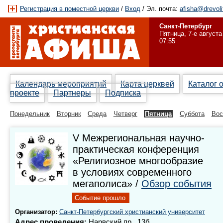
Регистрация в поместной церкви
/
Вход
/ Эл. почта:
afisha@drevoli
Санкт-Петербург
Пятница, 7-е августа
07:55
Календарь мероприятий
Карта церквей
Каталог 
проекте
Партнеры
Подписка
Понедельник
Вторник
Среда
Четверг
Пятница
Суббота
Вос
V Межрегиональная научно-
практическая конференция
«Религиозное многообразие
в условиях современного
мегаполиса» /
Обзор события
Событие прошло
Организатор:
Санкт-Петербургский христианский университет
Адрес проведения:
Нарвский пр., 13б