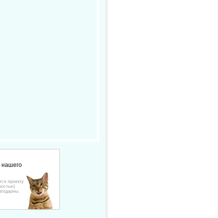
е нашего
тся проекту
ностью)
агодарны.