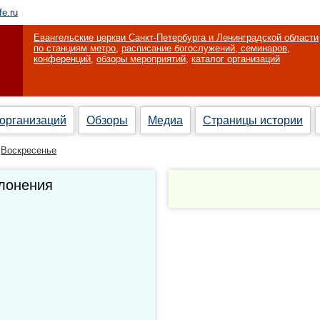
fe.ru
Евангельские церкви Санкт-Петербурга и Ленинградской области
по станциям метро
,
расписание богослужений, семинаров,
конференций
,
обзоры мероприятий
,
каталог организаций
 организаций
Обзоры
Медиа
Страницы истории
Воскресенье
клонения