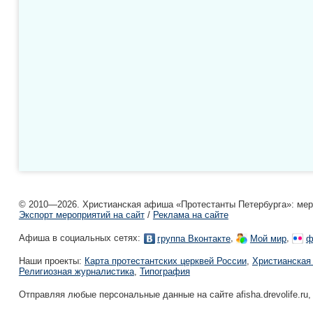
© 2010—2026. Христианская афиша «Протестанты Петербурга»: мероп
Экспорт мероприятий на сайт
/
Реклама на сайте
Афиша в социальных сетях:
,
,
группа Вконтакте
Мой мир
ф
Наши проекты:
Карта протестантских церквей России
,
Христианская
Религиозная журналистика
,
Типография
Отправляя любые персональные данные на сайте afisha.drevolife.ru,