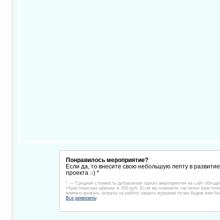
Понравилось мероприятие?
Если да, то внесите свою небольшую лепту в развити
проекта :-) *
* — Средняя стоимость добавления одного мероприятия на сайт обходи
«Христианская афиша» в 200 руб. Если вы поможете частично (или пол
компенсировать затраты на работу нашего журналиста мы будем вам бл
Все реквизиты