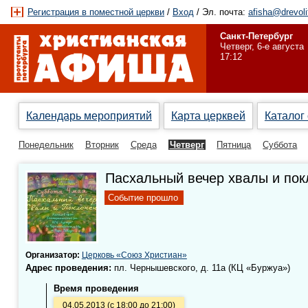
Регистрация в поместной церкви
/
Вход
/ Эл. почта:
afisha@drevoli
Санкт-Петербург
Четверг, 6-е августа
17:12
Календарь мероприятий
Карта церквей
Каталог
Понедельник
Вторник
Среда
Четверг
Пятница
Суббота
Пасхальный вечер хвалы и по
Событие прошло
Организатор:
Церковь «Союз Христиан»
Адрес проведения:
пл. Чернышевского, д. 11а (КЦ «Буржуа»)
Время проведения
04.05.2013 (с 18:00 до 21:00)