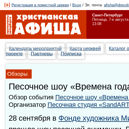
Регистрация в поместной церкви
/
Вход
/ Эл. почта:
afisha@drevoli
Санкт-Петербург
Пятница, 7-е августа
13:08
Календарь мероприятий
Карта церквей
Каталог 
проекте
Партнеры
Подписка
Обзоры
Песочное шоу «Времена год
Обзор события
Песочное шоу «Времена
Организатор
Песочная студия «SandART
28 сентября в
Фонде художника М