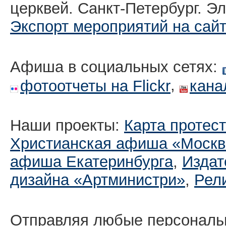
церквей. Санкт-Петербург. Эл
Экспорт мероприятий на сай
Афиша в социальных сетях:
,
фотоотчеты на Flickr
кана
Наши проекты:
Карта протес
Христианская афиша «Москв
афиша Екатеринбургa
,
Издат
дизайна «Артминистри»
,
Рел
Отправляя любые персональ