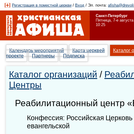
Регистрация в поместной церкви
/
Вход
/ Эл. почта:
afisha@drevoli
Санкт-Петербург
Пятница, 7-е августа
10:25
Календарь мероприятий
Карта церквей
Каталог 
проекте
Партнеры
Подписка
Каталог организаций
/
Реаби
Центры
Реабилитационный центр «
Конфессия: Российская Церковь
евангельской