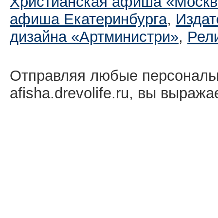
Христианская афиша «Москв
афиша Екатеринбургa
,
Издат
дизайна «Артминистри»
,
Рел
Отправляя любые персональ
afisha.drevolife.ru, вы выраж