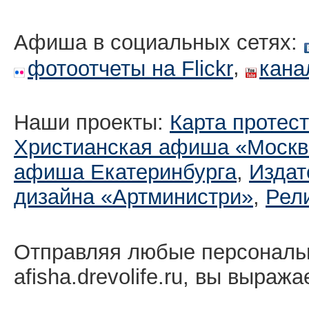
Афиша в социальных сетях:
,
фотоотчеты на Flickr
кана
Наши проекты:
Карта протес
Христианская афиша «Москв
афиша Екатеринбургa
,
Издат
дизайна «Артминистри»
,
Рел
Отправляя любые персональ
afisha.drevolife.ru, вы выраж