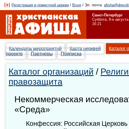
Регистрация в поместной церкви
/
Вход
/ Эл. почта:
afisha@drevoli
Санкт-Петербург
Суббота, 8-е августа
16:21
Календарь мероприятий
Карта церквей
Каталог 
проекте
Партнеры
Подписка
Каталог организаций
/
Религи
правозащита
Некоммерческая исследова
«Среда»
Конфессия: Российская Церковь