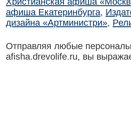
Христианская афиша «Москв
афиша Екатеринбургa
,
Издат
дизайна «Артминистри»
,
Рел
Отправляя любые персональ
afisha.drevolife.ru, вы выраж