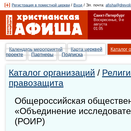
Регистрация в поместной церкви
/
Вход
/ Эл. почта:
afisha@drevoli
Санкт-Петербург
Воскресенье, 9-е
августа
01:05
Календарь мероприятий
Карта церквей
Каталог 
проекте
Партнеры
Подписка
Каталог организаций
/
Религи
правозащита
Общероссийская обществен
«Объединение исследовате
(РОИР)