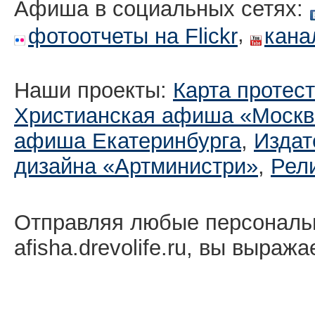
Афиша в социальных сетях:
,
фотоотчеты на Flickr
кана
Наши проекты:
Карта протес
Христианская афиша «Москв
афиша Екатеринбургa
,
Издат
дизайна «Артминистри»
,
Рел
Отправляя любые персональ
afisha.drevolife.ru, вы выраж