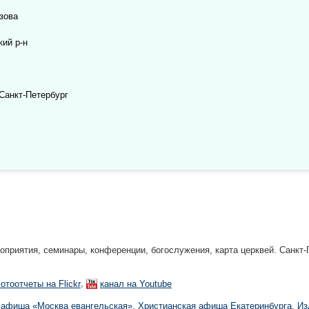
зова
кий р-н
Санкт-Петербург
риятия, семинары, конференции, богослужения, карта церквей. Санкт-П
,
отоотчеты на Flickr
канал на Youtube
 афиша «Москва евангельская»
,
Христианская афиша Екатеринбургa
,
Из