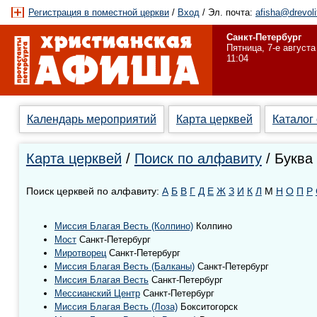
Регистрация в поместной церкви
/
Вход
/ Эл. почта:
afisha@drevoli
Санкт-Петербург
Пятница, 7-е августа
11:04
Календарь мероприятий
Карта церквей
Каталог
Карта церквей
/
Поиск по алфавиту
/ Буква
Поиск церквей по алфавиту:
А
Б
В
Г
Д
Е
Ж
З
И
К
Л
М
Н
О
П
Р
Миссия Благая Весть (Колпино)
Колпино
Мост
Санкт-Петербург
Миротворец
Санкт-Петербург
Миссия Благая Весть (Балканы)
Санкт-Петербург
Миссия Благая Весть
Санкт-Петербург
Мессианский Центр
Санкт-Петербург
Миссия Благая Весть (Лоза)
Бокситогорск