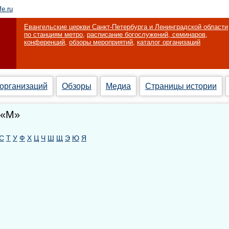
fe.ru
Евангельские церкви Санкт-Петербурга и Ленинградской области
по станциям метро
,
расписание богослужений, семинаров,
конференций
,
обзоры мероприятий
,
каталог организаций
 организаций
Обзоры
Медиа
Страницы истории
 «М»
С
Т
У
Ф
Х
Ц
Ч
Ш
Щ
Э
Ю
Я