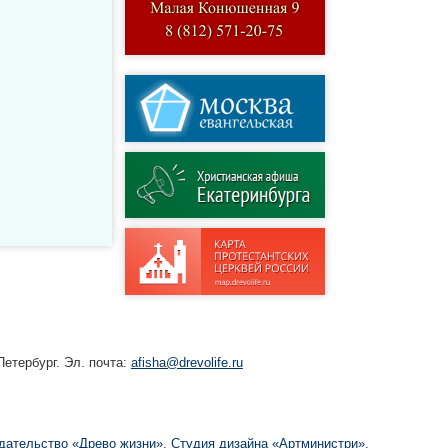
етербург. Эл. почта:
afisha@drevolife.ru
дательство «Древо жизни»
,
Студия дизайна «Артминистри»
,