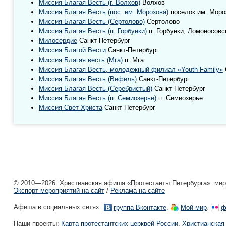
Миссия Благая Весть (г. Волхов)
Волхов
Миссия Благая Весть (пос. им. Морозова)
поселок им. Моро
Миссия Благая Весть (Сертолово)
Сертолово
Миссия Благая Весть (п. Горбунки)
п. Горбунки, Ломоносовс
Милосердие
Санкт-Петербург
Миссия Благой Вести
Санкт-Петербург
Миссия Благая весть (Мга)
п. Мга
Миссия Благая Весть, молодежный филиал «Youth Family»
Миссия Благая Весть (Вефиль)
Санкт-Петербург
Миссия Благая Весть (Серебристый)
Санкт-Петербург
Миссия Благая Весть (п. Семиозерье)
п. Семиозерье
Миссия Свет Христа
Санкт-Петербург
© 2010—2026. Христианская афиша «Протестанты Петербурга»: мероп
Экспорт мероприятий на сайт
/
Реклама на сайте
Афиша в социальных сетях:
,
,
группа Вконтакте
Мой мир
ф
Наши проекты:
Карта протестантских церквей России
,
Христианская