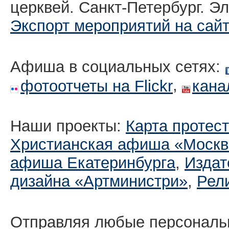
церквей. Санкт-Петербург. Эл
Экспорт мероприятий на сай
Афиша в социальных сетях:
,
фотоотчеты на Flickr
кана
Наши проекты:
Карта протес
Христианская афиша «Москв
афиша Екатеринбургa
,
Издат
дизайна «Артминистри»
,
Рел
Отправляя любые персональ