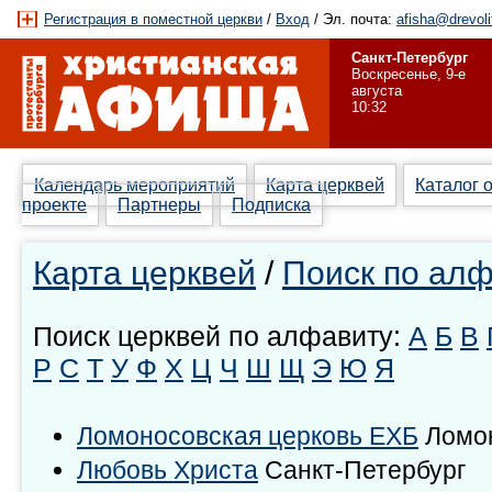
Регистрация в поместной церкви
/
Вход
/ Эл. почта:
afisha@drevoli
Санкт-Петербург
Воскресенье, 9-е
августа
10:32
Календарь мероприятий
Карта церквей
Каталог 
проекте
Партнеры
Подписка
Карта церквей
/
Поиск по ал
Поиск церквей по алфавиту:
А
Б
В
Р
С
Т
У
Ф
Х
Ц
Ч
Ш
Щ
Э
Ю
Я
Ломоносовская церковь ЕХБ
Ломо
Любовь Христа
Санкт-Петербург