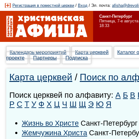
Регистрация в поместной церкви
/
Вход
/ Эл. почта:
afisha@drevoli
Санкт-Петербург
Пятница, 7-е августа
18:33
Календарь мероприятий
Карта церквей
Каталог 
проекте
Партнеры
Подписка
Карта церквей
/
Поиск по ал
Поиск церквей по алфавиту:
А
Б
В
Р
С
Т
У
Ф
Х
Ц
Ч
Ш
Щ
Э
Ю
Я
Жизнь во Христе
Санкт-Петербург
Жемчужина Христа
Санкт-Петербу