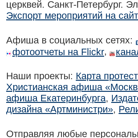
церквей. Санкт-Петербург. Эл
Экспорт мероприятий на сай
Афиша в социальных сетях:
,
фотоотчеты на Flickr
кана
Наши проекты:
Карта протес
Христианская афиша «Москв
афиша Екатеринбургa
,
Издат
дизайна «Артминистри»
,
Рел
Отправляя любые персональ