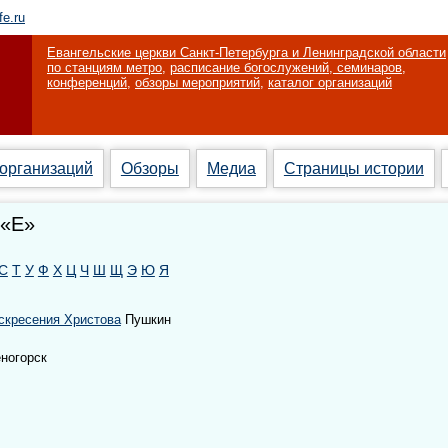
fe.ru
Евангельские церкви Санкт-Петербурга и Ленинградской области
по станциям метро
,
расписание богослужений, семинаров,
конференций
,
обзоры мероприятий
,
каталог организаций
 организаций
Обзоры
Медиа
Страницы истории
 «Е»
С
Т
У
Ф
Х
Ц
Ч
Ш
Щ
Э
Ю
Я
скресения Христова
Пушкин
ногорск