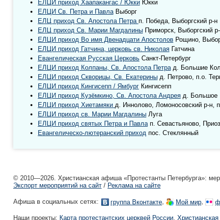
ЕЛЦИ приход Хаапакангас / Юкки
Юкки
ЕЛЦИ Св. Петра и Павла
Выборг
ЕЛЦ приход Св. Апостола Петра
п. Победа, Выборгский р-н
ЕЛЦ приход Св. Марии Магдалины
Приморск, Выборгский р
ЕЛЦИ приход Во имя Двенадцати Апостолов
Рощино, Выбор
ЕЛЦИ приход Гатчина, церковь св. Николая
Гатчина
Евангелическая Русская Церковь
Санкт-Петербург
ЕЛЦИ приход Колпаны, Св. Апостола Петра
д. Большие Кол
ЕЛЦИ приход Скворицы, Св. Екатерины
д. Петрово, п.о. Тер
ЕЛЦИ приход Кингисепп / Ямбург
Кингисепп
ЕЛЦИ приход Кузёмкино, Св. Апостола Андрея
д. Большое 
ЕЛЦИ приход Хиетамяки
д. Иннолово, Ломоносовский р-н, п
ЕЛЦИ приход св. Марии Магдалины
Луга
ЕЛЦИ приход святых Петра и Павла
п. Севастьяново, Приоз
Евангелическо-лютеранский приход
пос. Стеклянный
© 2010—2026. Христианская афиша «Протестанты Петербурга»: мероп
Экспорт мероприятий на сайт
/
Реклама на сайте
Афиша в социальных сетях:
,
,
группа Вконтакте
Мой мир
ф
Наши проекты:
Карта протестантских церквей России
,
Христианская