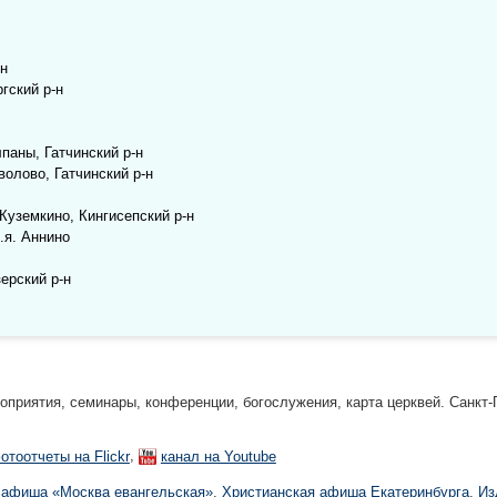
-н
гский р-н
паны, Гатчинский р-н
волово, Гатчинский р-н
Куземкино, Кингисепский р-н
.я. Аннино
ерский р-н
риятия, семинары, конференции, богослужения, карта церквей. Санкт-П
,
отоотчеты на Flickr
канал на Youtube
 афиша «Москва евангельская»
,
Христианская афиша Екатеринбургa
,
Из