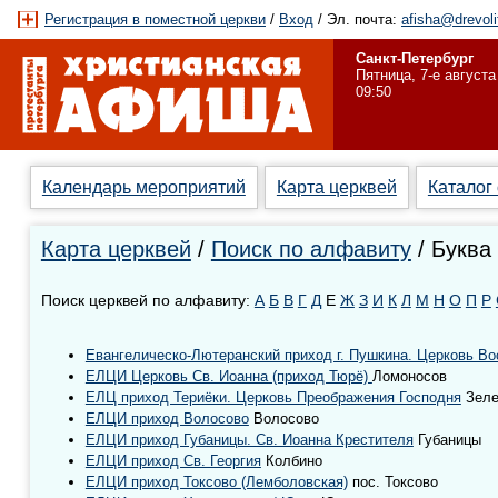
Регистрация в поместной церкви
/
Вход
/ Эл. почта:
afisha@drevoli
Санкт-Петербург
Пятница, 7-е августа
09:50
Календарь мероприятий
Карта церквей
Каталог
Карта церквей
/
Поиск по алфавиту
/ Буква
Поиск церквей по алфавиту:
А
Б
В
Г
Д
Е
Ж
З
И
К
Л
М
Н
О
П
Р
Евангелическо-Лютеранский приход г. Пушкина. Церковь Во
ЕЛЦИ Церковь Св. Иоанна (приход Тюрё)
Ломоносов
ЕЛЦ приход Териёки. Церковь Преображения Господня
Зеле
ЕЛЦИ приход Волосово
Волосово
ЕЛЦИ приход Губаницы. Св. Иоанна Крестителя
Губаницы
ЕЛЦИ приход Cв. Георгия
Колбино
ЕЛЦИ приход Токсово (Лемболовская)
пос. Токсово