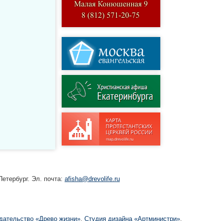
етербург. Эл. почта:
afisha@drevolife.ru
дательство «Древо жизни»
,
Студия дизайна «Артминистри»
,