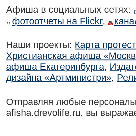
Афиша в социальных сетях:
,
фотоотчеты на Flickr
кана
Наши проекты:
Карта протес
Христианская афиша «Москв
афиша Екатеринбургa
,
Издат
дизайна «Артминистри»
,
Рел
Отправляя любые персональ
afisha.drevolife.ru, вы выраж