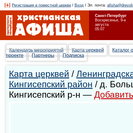
Регистрация в поместной церкви
/
Вход
/ Эл. почта:
afisha@drevoli
Санкт-Петербург
Воскресенье, 9-е
августа
05:07
Календарь мероприятий
Карта церквей
Каталог 
проекте
Партнеры
Подписка
Карта церквей
/
Ленинградска
Кингисепский район
/ д. Бол
Кингисепский р-н —
Добавить