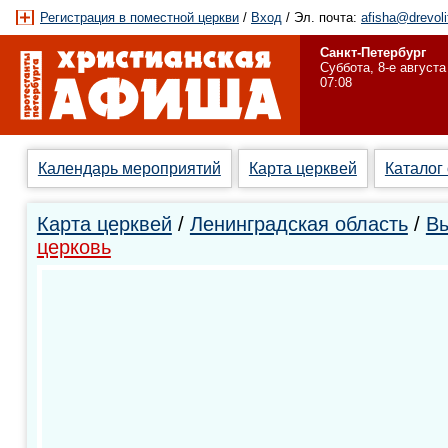
Регистрация в поместной церкви
/
Вход
/ Эл. почта:
afisha@drevoli
Санкт-Петербург
Суббота, 8-е августа
07:08
Календарь мероприятий
Карта церквей
Каталог
Карта церквей
/
Ленинградская область
/
Вы
церковь