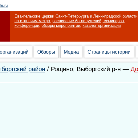
fe.ru
Евангельские церкви Санкт-Петербурга и Ленинградской области
по станциям метро
,
расписание богослужений, семинаров,
конференций
,
обзоры мероприятий
,
каталог организаций
 организаций
Обзоры
Медиа
Страницы истории
боргский район
/ Рощино, Выборгский р-н —
До