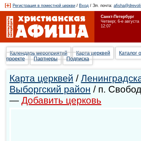
Регистрация в поместной церкви
/
Вход
/ Эл. почта:
afisha@drevoli
Санкт-Петербург
Четверг, 6-е августа
12:07
Календарь мероприятий
Карта церквей
Каталог 
проекте
Партнеры
Подписка
Карта церквей
/
Ленинградска
Выборгский район
/ п. Свобо
—
Добавить церковь