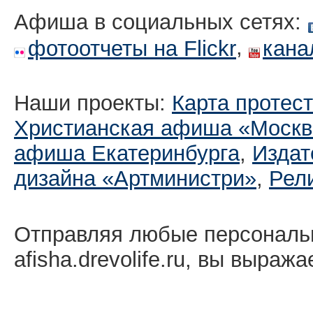
Афиша в социальных сетях:
,
фотоотчеты на Flickr
кана
Наши проекты:
Карта протес
Христианская афиша «Москв
афиша Екатеринбургa
,
Издат
дизайна «Артминистри»
,
Рел
Отправляя любые персональ
afisha.drevolife.ru, вы выраж