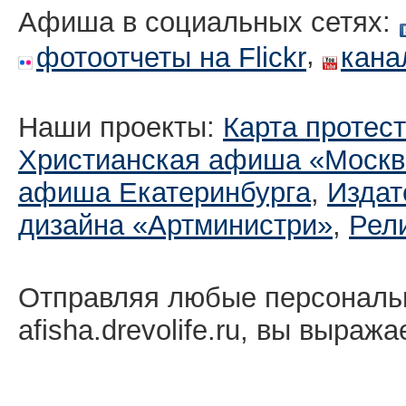
Афиша в социальных сетях:
,
фотоотчеты на Flickr
кана
Наши проекты:
Карта протес
Христианская афиша «Москв
афиша Екатеринбургa
,
Издат
дизайна «Артминистри»
,
Рел
Отправляя любые персональ
afisha.drevolife.ru, вы выраж