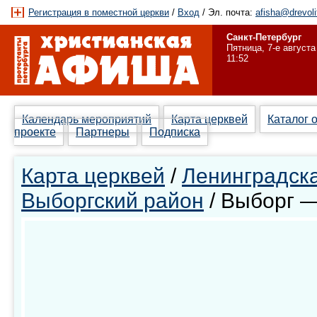
Регистрация в поместной церкви
/
Вход
/ Эл. почта:
afisha@drevoli
Санкт-Петербург
Пятница, 7-е августа
11:52
Календарь мероприятий
Карта церквей
Каталог 
проекте
Партнеры
Подписка
Карта церквей
/
Ленинградска
Выборгский район
/ Выборг 