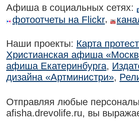
Афиша в социальных сетях:
,
фотоотчеты на Flickr
кана
Наши проекты:
Карта протес
Христианская афиша «Москв
афиша Екатеринбургa
,
Издат
дизайна «Артминистри»
,
Рел
Отправляя любые персональ
afisha.drevolife.ru, вы выраж