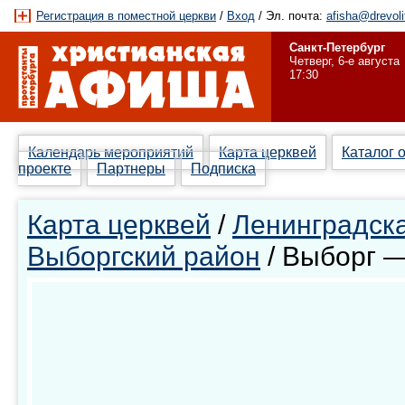
Регистрация в поместной церкви
/
Вход
/ Эл. почта:
afisha@drevoli
Санкт-Петербург
Четверг, 6-е августа
17:30
Календарь мероприятий
Карта церквей
Каталог 
проекте
Партнеры
Подписка
Карта церквей
/
Ленинградска
Выборгский район
/ Выборг 