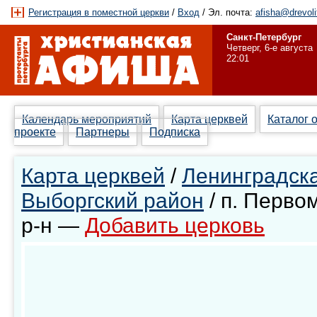
Регистрация в поместной церкви
/
Вход
/ Эл. почта:
afisha@drevoli
Санкт-Петербург
Четверг, 6-е августа
22:01
Календарь мероприятий
Карта церквей
Каталог 
проекте
Партнеры
Подписка
Карта церквей
/
Ленинградска
Выборгский район
/ п. Перво
р-н —
Добавить церковь