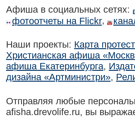
Афиша в социальных сетях:
,
фотоотчеты на Flickr
кана
Наши проекты:
Карта протес
Христианская афиша «Москв
афиша Екатеринбургa
,
Издат
дизайна «Артминистри»
,
Рел
Отправляя любые персональ
afisha.drevolife.ru, вы выраж