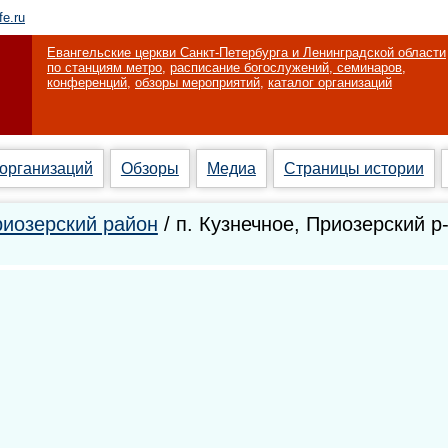
fe.ru
Евангельские церкви Санкт-Петербурга и Ленинградской области
по станциям метро
,
расписание богослужений, семинаров,
конференций
,
обзоры мероприятий
,
каталог организаций
 организаций
Обзоры
Медиа
Страницы истории
иозерский район
/ п. Кузнечное, Приозерский р