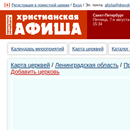
Регистрация в поместной церкви
/
Вход
/ Эл. почта:
afisha@drevoli
Санкт-Петербург
Пятница, 7-е августа
15:34
Календарь мероприятий
Карта церквей
Каталог
Карта церквей
/
Ленинградская область
/
Пр
Добавить церковь