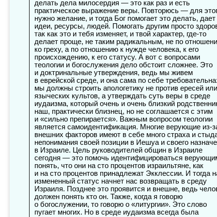
делать дела милосердия — это как раз и есть
практическое выражение веры. Повторюсь — для это
нужно желание, и тогда Бог помогает это делать, дает
идеи, ресурсы, людей. Помогать другим просто здоро
так как это и тебя изменяет, и твой характер, где-то
делает проще, не таким радикальным, не по отношен
ко греху, а по отношению к нужде человека, к его
происхождению, к его статусу. А вот с вопросами
теологии и богослужения дело обстоит сложнее. Это
и доктринальные утверждения, ведь мы живем
в еврейской среде, и она сама по себе требовательна
мы должны строить апологетику не против ересей ил
языческих культов, а утверждать суть веры в среде
иудаизма, который очень и очень близкий родственни
наш, практически близнец, но не соглашается с этим
и «сильно препирается». Важным вопросом теологии
является самоидентификация. Многие верующие из-з
внешних факторов имеют в себе много страха и стыда
непонимания своей позиции в Иешуа и своего назнач
в Израиле. Цель руководителей общин в Израиле
сегодня — это помочь идентифицироваться верующи
понять, что они на сто процентов израильтяне, как
и на сто процентов принадлежат Экклессии. И тогда 
измененный статус начнет нас возвращать в среду
Израиля. Позднее это проявится и внешне, ведь чело
должен понять кто он. Также, когда я говорю
о богослужении, то говорю о «литургии». Это слово
пугает многих. Но в среде иудаизма всегда была