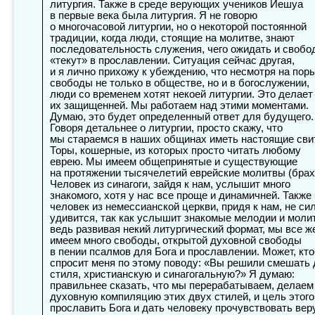
литургия. Также в среде верующих учеников Иешуа
в первые века была литургия. Я не говорю
о многочасовой литургии, но о некоторой постоянной
традиции, когда люди, стоящие на молитве, знают
последовательность служения, чего ожидать и свобо
«текут» в прославлении. Ситуация сейчас другая,
и я лично прихожу к убеждению, что несмотря на пор
свободы не только в обществе, но и в богослужении,
люди со временем хотят некоей литургии. Это делает
их защищенней. Мы работаем над этими моментами.
Думаю, это будет определенный ответ для будущего.
Говоря детальнее о литургии, просто скажу, что
мы стараемся в наших общинах иметь настоящие сви
Торы, кошерные, из которых просто читать любому
еврею. Мы имеем общепринятые и существующие
на протяжении тысячелетий еврейские молитвы (брах
Человек из синагоги, зайдя к нам, услышит много
знакомого, хотя у нас все проще и динамичней. Также
человек из немессианской церкви, придя к нам, не си
удивится, так как услышит знакомые мелодии и моли
ведь развивая некий литургический формат, мы все ж
имеем много свободы, открытой духовной свободы
в пении псалмов для Бога и прославлении. Может, кто
спросит меня по этому поводу: «Вы решили смешать 
стиля, христианскую и синагогальную?» Я думаю:
правильнее сказать, что мы перерабатываем, делаем
духовную компиляцию этих двух стилей, и цель этог
прославить Бога и дать человеку прочувствовать веру