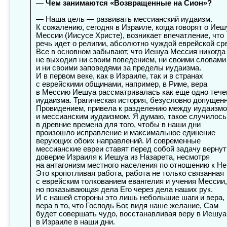
—
Чем занимаются «Возвращенные на Сион»?
— Наша цель — развивать мессианский иудаизм.
К сожалению, сегодня в Израиле, когда говорят о Иеш
Мессии (Иисусе Христе), возникает впечатление, что
речь идет о религии, абсолютно чуждой еврейской ср
Все в основном забывают, что Иешуа Мессия никогда
не выходил ни своим поведением, ни своими словами
и ни своими заповедями за пределы иудаизма.
И в первом веке, как в Израиле, так и в странах
с еврейскими общинами, например, в Риме, вера
в Мессию Иешуа рассматривалась как еще одно тече
иудаизма. Трагическая история, безусловно допущен
Провидением, привела к разделению между иудаизм
и мессианским иудаизмом. Я думаю, такое случилось
в древние времена для того, чтобы в наши дни
произошло исправление и максимальное единение
верующих обоих направлений. И современные
мессианские евреи ставят перед собой задачу вернут
доверие Израиля к Иешуа из Назарета, несмотря
на антагонизм местного населения по отношению к Не
Это кропотливая работа, работа не только связанная
с еврейским толкованием евангелия и учения Мессии,
но показывающая дела Его через дела наших рук.
И с нашей стороны это лишь небольшие шаги и вера,
вера в то, что Господь Бог, видя наше желание, Сам
будет совершать чудо, восстанавливая веру в Иешуа
в Израиле в наши дни.