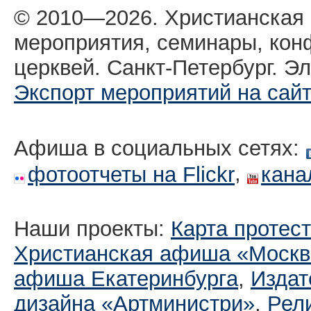
© 2010—2026. Христианская
мероприятия, семинары, кон
церквей. Санкт-Петербург. Эл
Экспорт мероприятий на сай
Афиша в социальных сетях:
,
фотоотчеты на Flickr
кана
Наши проекты:
Карта протес
Христианская афиша «Москв
афиша Екатеринбургa
,
Издат
дизайна «Артминистри»
,
Рел