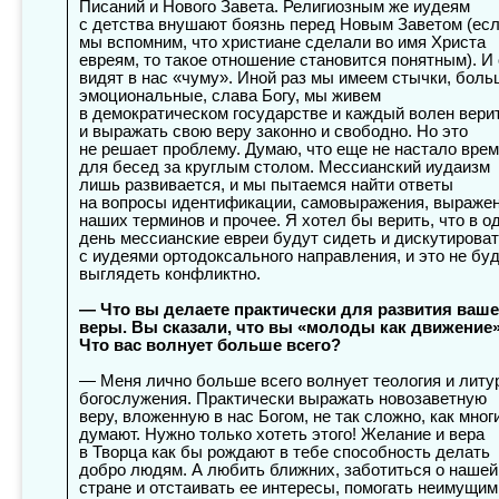
Писаний и Нового Завета. Религиозным же иудеям
с детства внушают боязнь перед Новым Заветом (ес
мы вспомним, что христиане сделали во имя Христа
евреям, то такое отношение становится понятным). И
видят в нас «чуму». Иной раз мы имеем стычки, боль
эмоциональные, слава Богу, мы живем
в демократическом государстве и каждый волен вери
и выражать свою веру законно и свободно. Но это
не решает проблему. Думаю, что еще не настало вре
для бесед за круглым столом. Мессианский иудаизм
лишь развивается, и мы пытаемся найти ответы
на вопросы идентификации, самовыражения, выраже
наших терминов и прочее. Я хотел бы верить, что в о
день мессианские евреи будут сидеть и дискутирова
с иудеями ортодоксального направления, и это не бу
выглядеть конфликтно.
— Что вы делаете практически для развития ваш
веры. Вы сказали, что вы «молоды как движение
Что вас волнует больше всего?
— Меня лично больше всего волнует теология и литу
богослужения. Практически выражать новозаветную
веру, вложенную в нас Богом, не так сложно, как мног
думают. Нужно только хотеть этого! Желание и вера
в Творца как бы рождают в тебе способность делать
добро людям. А любить ближних, заботиться о нашей
стране и отстаивать ее интересы, помогать неимущим