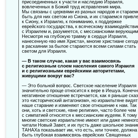
присоединенных к участи и наследию Израиля,
вовлеченных в Божий труд исправления мира.
Мы связаны с церквями из разных народов и стараем
быть для них светом из Сиона, и их стараемся привл
к Сиону, к Израилю, к пониманию, к поддержке
еврейского государства, к всяческому взаимодейств
с Израилем и, разумеется, с мессианскими верующим
Несмотря на глубокую травму в сердце Израиля,
нанесенную «во имя Христа», многие христиане сегод
в раскаянии за былое стараются всеми силами стать
светом для Израиля.
— В таком случае, какая у вас взаимосвязь
с религиозным слоем населения самого Израиля
и с религиозными еврейскими авторитетами,
живущими вокруг вас?
— Это больной вопрос. Светское население Израиля
значительно проще относится к вере в Иешуа. Конечн
негативное отношение встречается, как я раньше сказ
это «исторический антагонизм», но израильтяне видят
наше старание и изменяют свое отношение к нам. Так
они, хоть и светские, «вне религии», часто более чем
с симпатией относятся к мессианским иудеям. К тому
многие светские израильтяне имеют или даже немног
читали Новый Завет, и их пусть даже школьное знани
ТАНАХа показывает им, что есть, или точнее, должна
быть глубокая взаимосвязь еврейских Священных