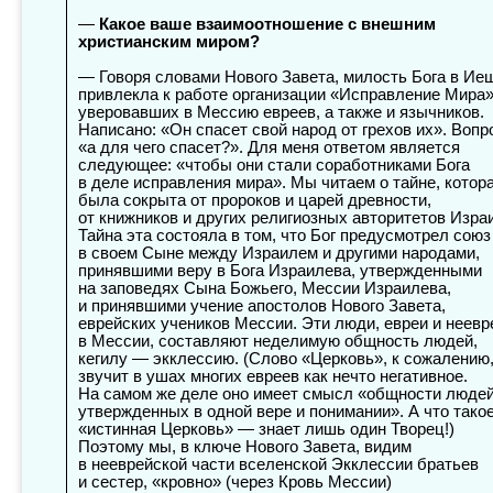
—
Какое ваше взаимоотношение с внешним
христианским миром?
— Говоря словами Нового Завета, милость Бога в Ие
привлекла к работе организации «Исправление Мира
уверовавших в Мессию евреев, а также и язычников.
Написано: «Он спасет свой народ от грехов их». Вопр
«а для чего спасет?». Для меня ответом является
следующее: «чтобы они стали соработниками Бога
в деле исправления мира». Мы читаем о тайне, котор
была сокрыта от пророков и царей древности,
от книжников и других религиозных авторитетов Изра
Тайна эта состояла в том, что Бог предусмотрел союз
в своем Сыне между Израилем и другими народами,
принявшими веру в Бога Израилева, утвержденными
на заповедях Сына Божьего, Мессии Израилева,
и принявшими учение апостолов Нового Завета,
еврейских учеников Мессии. Эти люди, евреи и неевр
в Мессии, составляют неделимую общность людей,
кегилу — экклессию. (Слово «Церковь», к сожалению
звучит в ушах многих евреев как нечто негативное.
На самом же деле оно имеет смысл «общности людей
утвержденных в одной вере и понимании». А что тако
«истинная Церковь» — знает лишь один Творец!)
Поэтому мы, в ключе Нового Завета, видим
в нееврейской части вселенской Экклессии братьев
и сестер, «кровно» (через Кровь Мессии)