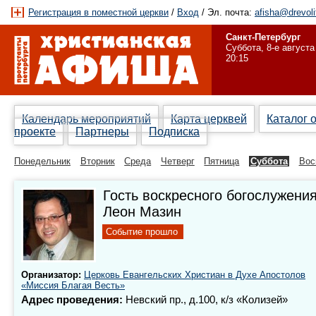
Регистрация в поместной церкви
/
Вход
/ Эл. почта:
afisha@drevoli
Санкт-Петербург
Суббота, 8-е августа
20:15
Календарь мероприятий
Карта церквей
Каталог 
проекте
Партнеры
Подписка
Понедельник
Вторник
Среда
Четверг
Пятница
Суббота
Вос
Гость воскресного богослужени
Леон Мазин
Событие прошло
Организатор:
Церковь Евангельских Христиан в Духе Апостолов
«Миссия Благая Весть»
Адрес проведения:
Невский пр., д.100, к/з «Колизей»