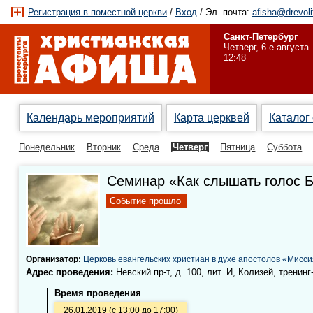
Регистрация в поместной церкви
/
Вход
/ Эл. почта:
afisha@drevoli
Санкт-Петербург
Четверг, 6-е августа
12:48
Календарь мероприятий
Карта церквей
Каталог
Понедельник
Вторник
Среда
Четверг
Пятница
Суббота
Семинар «Как слышать голос 
Событие прошло
Организатор:
Церковь евангельских христиан в духе апостолов «Мисси
Адрес проведения:
Невский пр-т, д. 100, лит. И, Колизей, тренинг
Время проведения
26.01.2019 (с 13:00 до 17:00)