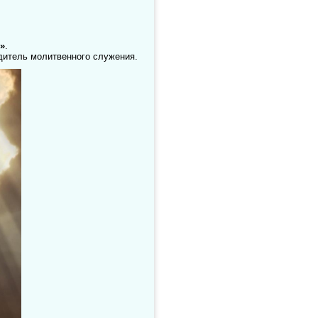
»
.
одитель молитвенного служения.