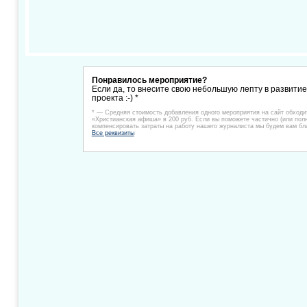
Понравилось мероприятие?
Если да, то внесите свою небольшую лепту в развити
проекта :-) *
* — Средняя стоимость добавления одного мероприятия на сайт обходи
«Христианская афиша» в 200 руб. Если вы поможете частично (или пол
компенсировать затраты на работу нашего журналиста мы будем вам бл
Все реквизиты