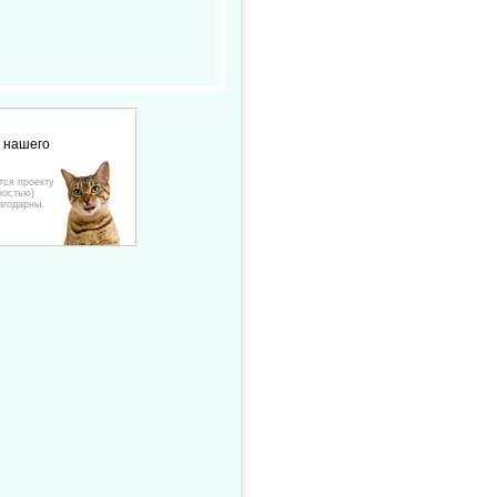
е нашего
тся проекту
ностью)
агодарны.