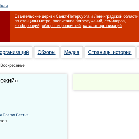
fe.ru
Евангельские церкви Санкт-Петербурга и Ленинградской области
по станциям метро
,
расписание богослужений, семинаров,
конференций
,
обзоры мероприятий
,
каталог организаций
 организаций
Обзоры
Медиа
Страницы истории
Воскресенье
Божий»
я Благая Весть»
-зал