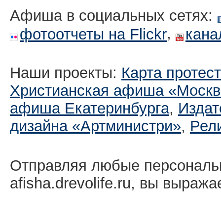
Афиша в социальных сетях:
,
фотоотчеты на Flickr
кана
Наши проекты:
Карта протес
Христианская афиша «Москв
афиша Екатеринбургa
,
Издат
дизайна «Артминистри»
,
Рел
Отправляя любые персональ
afisha.drevolife.ru, вы выраж