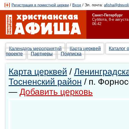
Регистрация в поместной церкви
/
Вход
/ Эл. почта:
afisha@drevoli
Санкт-Петербург
Суббота, 8-е августа
06:42
Календарь мероприятий
Карта церквей
Каталог 
проекте
Партнеры
Подписка
Карта церквей
/
Ленинградска
Тосненский район
/ п. Форнос
—
Добавить церковь